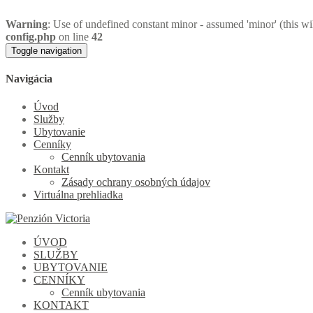
Warning
: Use of undefined constant minor - assumed 'minor' (this wi
config.php
on line
42
Toggle navigation
Navigácia
Úvod
Služby
Ubytovanie
Cenníky
Cenník ubytovania
Kontakt
Zásady ochrany osobných údajov
Virtuálna prehliadka
ÚVOD
SLUŽBY
UBYTOVANIE
CENNÍKY
Cenník ubytovania
KONTAKT